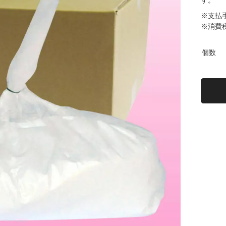
す。
※支払
※消費
個数