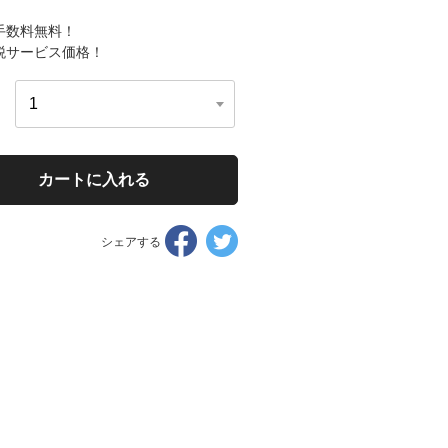
手数料無料！
税サービス価格！
カートに入れる
Facebook
Twitter
シェアする
で
で
シ
シ
ェ
ェ
ア
ア
す
す
る
る