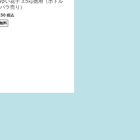
ゆい花子 3.5㎏徳用（ボトル
バラ売り）
150
税込
無料