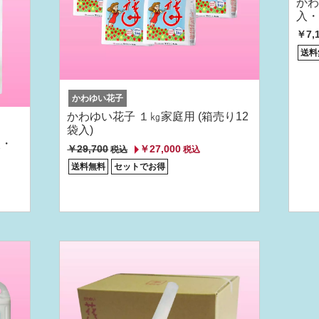
かわ
入・
￥7,
送料
かわゆい花子
かわゆい花子 １㎏家庭用 (箱売り12
袋入)
入・
￥29,700
￥27,000
税込
税込
送料無料
セットでお得