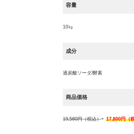
容量
10㎏
成分
過炭酸ソーダ/酵素
商品価格
19,580円（税込）
⇨
17,800円