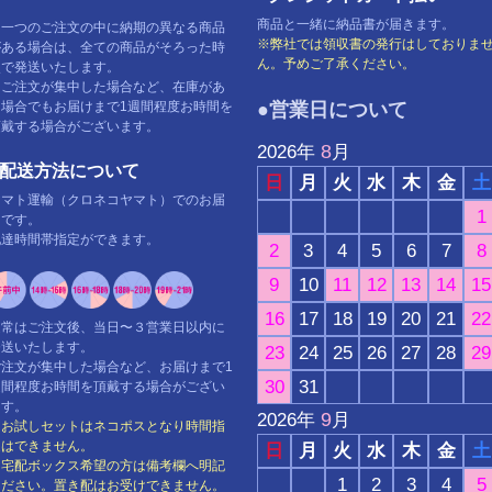
商品と一緒に納品書が届きます。
※一つのご注文の中に納期の異なる商品
※弊社では領収書の発行はしておりま
がある場合は、全ての商品がそろった時
ん。予めご了承ください。
点で発送いたします。
※ご注文が集中した場合など、在庫があ
る場合でもお届けまで1週間程度お時間を
●営業日について
頂戴する場合がございます。
8
2026
年
月
■配送方法について
日
月
火
水
木
金
土
ヤマト運輸（クロネコヤマト）でのお届
1
けです。
配達時間帯指定ができます。
2
3
4
5
6
7
8
9
10
11
12
13
14
15
16
17
18
19
20
21
22
通常はご注文後、当日〜３営業日以内に
発送いたします。
23
24
25
26
27
28
29
ご注文が集中した場合など、お届けまで1
30
31
週間程度お時間を頂戴する場合がござい
ます。
9
2026
年
月
※お試しセットはネコポスとなり時間指
定はできません。
日
月
火
水
木
金
土
※宅配ボックス希望の方は備考欄へ明記
1
2
3
4
5
ください。置き配はお受けできません。