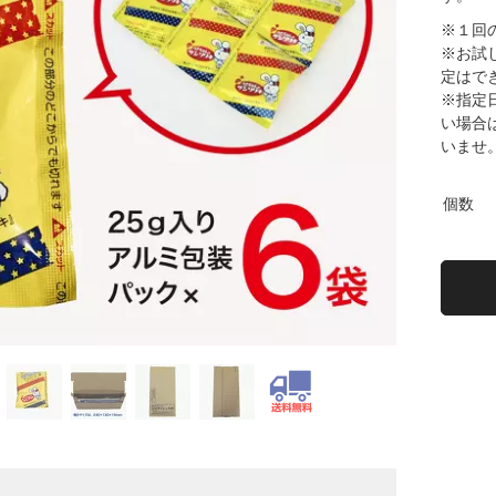
※１回
※お試
定はで
※指定
い場合
いませ
個数