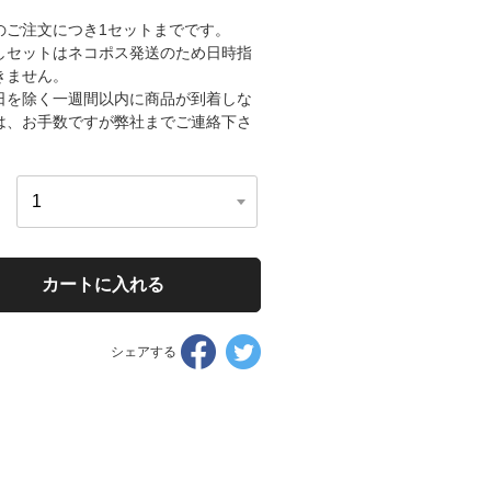
のご注文につき1セットまでです。
しセットはネコポス発送のため日時指
きません。
日を除く一週間以内に商品が到着しな
は、お手数ですが弊社までご連絡下さ
。
カートに入れる
Facebook
Twitter
シェアする
で
で
シ
シ
ェ
ェ
ア
ア
す
す