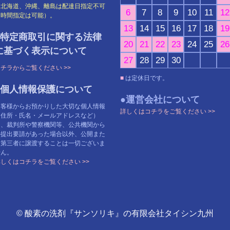
※北海道、沖縄、離島は配達日指定不可
6
7
8
9
10
11
12
（時間指定は可能）。
13
14
15
16
17
18
19
●特定商取引に関する法律
20
21
22
23
24
25
26
に基づく表示について
27
28
29
30
チラからご覧ください >>
■
は定休日です。
●個人情報保護について
●運営会社について
お客様からお預かりした大切な個人情報
詳しくはコチラをご覧ください >>
（住所・氏名・メールアドレスなど）
を、裁判所や警察機関等、公共機関から
の提出要請があった場合以外、公開また
は第三者に譲渡することは一切ございま
せん。
しくはコチラをご覧ください >>
© 酸素の洗剤『サンソリキ』の有限会社タイシン九州