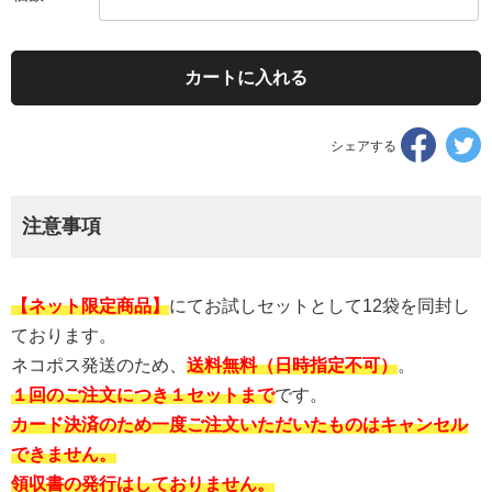
カートに入れる
Fa
シェアする
で
シ
ェ
注意事項
ア
す
る
【ネット限定商品】
にてお試しセットとして12袋を同封し
ております。
ネコポス発送のため、
送料無料（日時指定不可）
。
１回のご注文につき１セットまで
です。
カード決済のため一度ご注文いただいたものはキャンセル
できません。
領収書の発行はしておりません
。