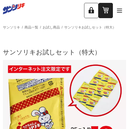
ロ
カ
グ
ー
イ
ト
サンソリキ
商品一覧
お試し商品
サンソリキお試しセット（特大）
ン
サンソリキお試しセット（特大）