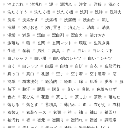
油よごれ
油汚れ
泥
泥汚れ
注文
洋服
洗たく
洗たくそう
洗たく槽
洗たく機
洗剤
洗浄
洗浄力
洗濯
洗濯かす
洗濯槽
洗濯機
洗面台
流し
浴槽
浸けおき
浸け置き
消えた
消毒
消臭
湯垢
満足
漂白
漂白剤
漂白力
漬けおき
激落ち
猫
玄関
玄関マット
環境
生乾き臭
生理
産着
男性
異臭
白
白い
白いくつ下
白いシャツ
白い服
白い綿のシャツ
白いＴシャツ
白く
白シャツ
白服
白物
白絣
白衣
皮脂汚れ
真っ白
真白
礼服
空手
空手着
空手道着
窓
簡単
粉末洗剤
経済的
経血
綿
肌着
胴着
脇
脇下
脇汗
脱脂
脱臭
臭い
臭気
色落ちせず
色衣
花びん
花瓶
茶こし
茶しぶ
茶渋
落ちた
落ちる
落とす
蓄積臭
薄汚れ
血
衣がえ
衣料
衣替え
衣装ケース
衣類
衿
袖
袖口
袖回り
袖汚れ
襟
襟元
襟回り
襟汚れ
襟首
調理場
質問
赤ちゃん
赤カビ
通販
過炭酸ナトリウム