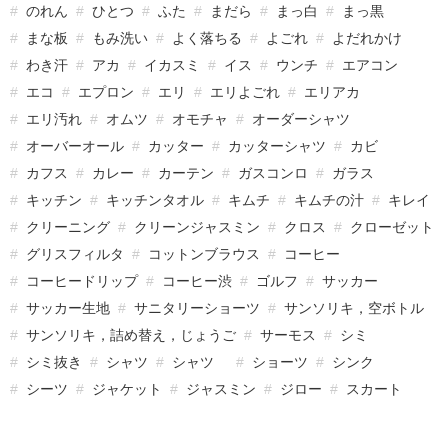
のれん
ひとつ
ふた
まだら
まっ白
まっ黒
まな板
もみ洗い
よく落ちる
よごれ
よだれかけ
わき汗
アカ
イカスミ
イス
ウンチ
エアコン
エコ
エプロン
エリ
エリよごれ
エリアカ
エリ汚れ
オムツ
オモチャ
オーダーシャツ
オーバーオール
カッター
カッターシャツ
カビ
カフス
カレー
カーテン
ガスコンロ
ガラス
キッチン
キッチンタオル
キムチ
キムチの汁
キレイ
クリーニング
クリーンジャスミン
クロス
クローゼット
グリスフィルタ
コットンブラウス
コーヒー
コーヒードリップ
コーヒー渋
ゴルフ
サッカー
サッカー生地
サニタリーショーツ
サンソリキ，空ボトル
サンソリキ，詰め替え，じょうご
サーモス
シミ
シミ抜き
シャツ
シャツ
ショーツ
シンク
シーツ
ジャケット
ジャスミン
ジロー
スカート