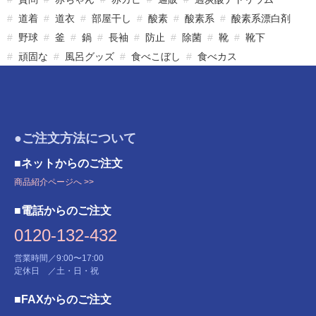
道着
道衣
部屋干し
酸素
酸素系
酸素系漂白剤
野球
釜
鍋
長袖
防止
除菌
靴
靴下
頑固な
風呂グッズ
食べこぼし
食べカス
●ご注文方法について
■ネットからのご注文
商品紹介ページへ >>
■電話からのご注文
0120-132-432
営業時間／9:00〜17:00
定休日 ／土・日・祝
■FAXからのご注文