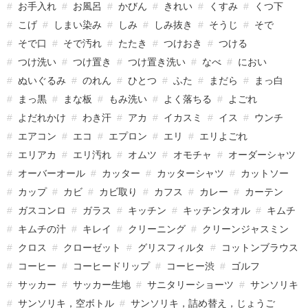
お手入れ
お風呂
かびん
きれい
くすみ
くつ下
こげ
しまい染み
しみ
しみ抜き
そうじ
そで
そで口
そで汚れ
たたき
つけおき
つける
つけ洗い
つけ置き
つけ置き洗い
なべ
におい
ぬいぐるみ
のれん
ひとつ
ふた
まだら
まっ白
まっ黒
まな板
もみ洗い
よく落ちる
よごれ
よだれかけ
わき汗
アカ
イカスミ
イス
ウンチ
エアコン
エコ
エプロン
エリ
エリよごれ
エリアカ
エリ汚れ
オムツ
オモチャ
オーダーシャツ
オーバーオール
カッター
カッターシャツ
カットソー
カップ
カビ
カビ取り
カフス
カレー
カーテン
ガスコンロ
ガラス
キッチン
キッチンタオル
キムチ
キムチの汁
キレイ
クリーニング
クリーンジャスミン
クロス
クローゼット
グリスフィルタ
コットンブラウス
コーヒー
コーヒードリップ
コーヒー渋
ゴルフ
サッカー
サッカー生地
サニタリーショーツ
サンソリキ
サンソリキ，空ボトル
サンソリキ，詰め替え，じょうご