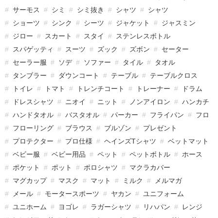
サーモス
シミ
シミ抜き
シャツ
シャツ
ショーツ
シンク
シーツ
ジャケット
ジャスミン
ジロー
スカート
スタイ
ステンレスボトル
スパゲッティ
スーツ
ズック
ズボン
セーター
セーラー服
ソデ
ソファー
タイル
タオル
タンブラー
ダウンコート
テーブル
テーブルクロス
トイレ
トマト
トレンチコート
トレーナー
ドラム
ドレスシャツ
ニオイ
ニット
ノンアイロン
ハンカチ
ハンドタオル
バスタオル
パーカー
フライパン
フロ
フローリング
ブラウス
ブルゾン
プレゼント
プロテクター
プロ仕様
ヘインズTシャツ
ベットマット
ベビー服
ベビー用品
ペット
ペットボトル
ホース
ポケット
ポット
ポロシャツ
マクラカバー
マグカップ
マスク
マット
ミルク
メルマガ
メール
モータースポーツ
ヤカン
ユニフォーム
ユニホーム
ヨゴレ
ラガーシャツ
リハパン
レンジ