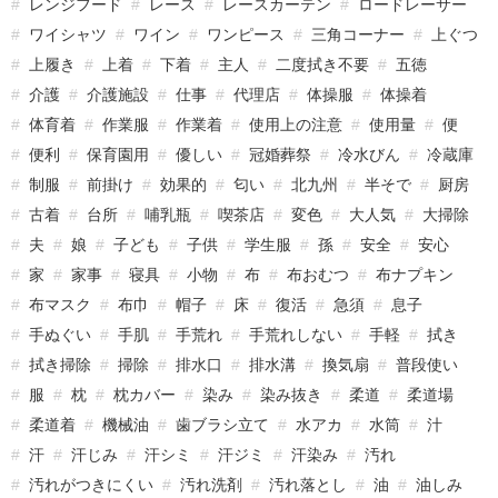
レンジフード
レース
レースカーテン
ロードレーサー
ワイシャツ
ワイン
ワンピース
三角コーナー
上ぐつ
上履き
上着
下着
主人
二度拭き不要
五徳
介護
介護施設
仕事
代理店
体操服
体操着
体育着
作業服
作業着
使用上の注意
使用量
便
便利
保育園用
優しい
冠婚葬祭
冷水びん
冷蔵庫
制服
前掛け
効果的
匂い
北九州
半そで
厨房
古着
台所
哺乳瓶
喫茶店
変色
大人気
大掃除
夫
娘
子ども
子供
学生服
孫
安全
安心
家
家事
寝具
小物
布
布おむつ
布ナプキン
布マスク
布巾
帽子
床
復活
急須
息子
手ぬぐい
手肌
手荒れ
手荒れしない
手軽
拭き
拭き掃除
掃除
排水口
排水溝
換気扇
普段使い
服
枕
枕カバー
染み
染み抜き
柔道
柔道場
柔道着
機械油
歯ブラシ立て
水アカ
水筒
汁
汗
汗じみ
汗シミ
汗ジミ
汗染み
汚れ
汚れがつきにくい
汚れ洗剤
汚れ落とし
油
油しみ