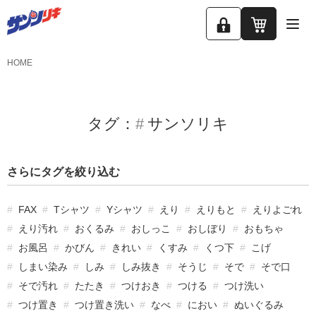
ロ
カ
グ
ー
HOME
イ
ト
ン
タグ：
サンソリキ
さらにタグを絞り込む
FAX
Tシャツ
Yシャツ
えり
えりもと
えりよごれ
えり汚れ
おくるみ
おしっこ
おしぼり
おもちゃ
お風呂
かびん
きれい
くすみ
くつ下
こげ
しまい染み
しみ
しみ抜き
そうじ
そで
そで口
そで汚れ
たたき
つけおき
つける
つけ洗い
つけ置き
つけ置き洗い
なべ
におい
ぬいぐるみ