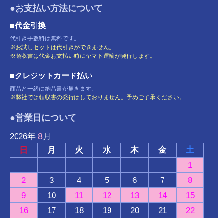
●お支払い方法について
■代金引換
代引き手数料は無料です。
※お試しセットは代引きができません。
※領収書は代金お支払い時にヤマト運輸が発行します。
■クレジットカード払い
商品と一緒に納品書が届きます。
※弊社では領収書の発行はしておりません。予めご了承ください。
●営業日について
8
2026
年
月
日
月
火
水
木
金
土
1
2
3
4
5
6
7
8
9
10
11
12
13
14
15
16
17
18
19
20
21
22