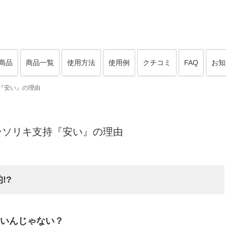
商品
商品一覧
使用方法
使用例
クチコミ
FAQ
お知
『安い』の理由
ンソリキ支持『安い』の理由
!?
円?高いんじゃない？