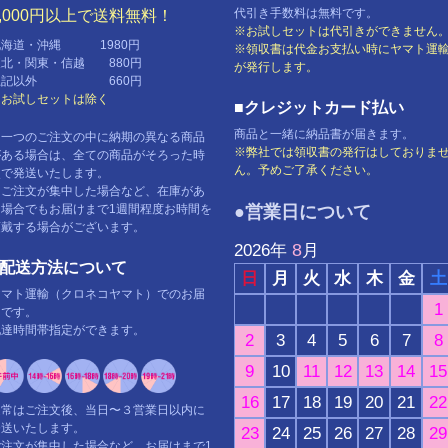
代引き手数料は無料です。
5,000円以上で送料無料！
※お試しセットは代引きができません
北海道・沖縄 1980円
※領収書は代金お支払い時にヤマト運
東北・関東・信越 880円
が発行します。
上記以外 660円
※お試しセットは除く
■クレジットカード払い
商品と一緒に納品書が届きます。
※一つのご注文の中に納期の異なる商品
※弊社では領収書の発行はしておりま
がある場合は、全ての商品がそろった時
ん。予めご了承ください。
点で発送いたします。
※ご注文が集中した場合など、在庫があ
る場合でもお届けまで1週間程度お時間を
●営業日について
頂戴する場合がございます。
8
2026
年
月
■配送方法について
日
月
火
水
木
金
土
ヤマト運輸（クロネコヤマト）でのお届
1
けです。
配達時間帯指定ができます。
2
3
4
5
6
7
8
9
10
11
12
13
14
15
16
17
18
19
20
21
22
通常はご注文後、当日〜３営業日以内に
発送いたします。
23
24
25
26
27
28
29
ご注文が集中した場合など、お届けまで1