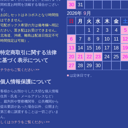
30
31
週間程度お時間を頂戴する場合がござい
ます。
9
2026
年
月
※お試しセットはネコポスとなり時間指
定はできません。
日
月
火
水
木
金
土
※宅配ボックス希望の方は備考欄へ明記
1
2
3
4
5
ください。置き配はお受けできません。
※北海道、沖縄、離島は配達日指定不可
6
7
8
9
10
11
12
（時間指定は可能）。
13
14
15
16
17
18
19
●特定商取引に関する法律
20
21
22
23
24
25
26
に基づく表示について
27
28
29
30
チラからご覧ください >>
■
は定休日です。
●個人情報保護について
お客様からお預かりした大切な個人情報
（住所・氏名・メールアドレスなど）
を、裁判所や警察機関等、公共機関から
の提出要請があった場合以外、公開また
は第三者に譲渡することは一切ございま
せん。
しくはコチラをご覧ください >>