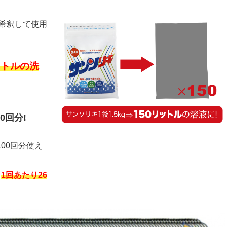
に希釈して使用
ットルの洗
0回分!
00回分使え
！
1回あたり26