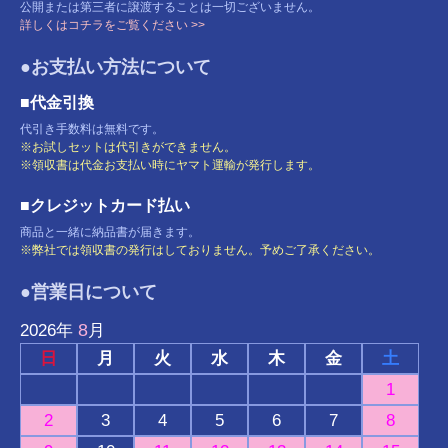
公開または第三者に譲渡することは一切ございません。
詳しくはコチラをご覧ください >>
●お支払い方法について
■代金引換
代引き手数料は無料です。
※お試しセットは代引きができません。
※領収書は代金お支払い時にヤマト運輸が発行します。
■クレジットカード払い
商品と一緒に納品書が届きます。
※弊社では領収書の発行はしておりません。予めご了承ください。
●営業日について
8
2026
年
月
日
月
火
水
木
金
土
1
2
3
4
5
6
7
8