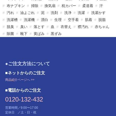
布ナプキン
掃除
換気扇
枕カバー
柔道着
汗
汚れ
油よごれ
泥
洗剤
洗浄
洗濯
洗濯かす
洗濯槽
洗濯機
漂白
生理
空手着
肌着
脱脂
脱臭
臭い
落とす
血
衣替え
襟汚れ
赤ちゃん
除菌
靴下
黄ばみ
黒ずみ
●ご注文方法について
■ネットからのご注文
商品紹介ページへ >>
■電話からのご注文
0120-132-432
営業時間／9:00〜17:00
定休日 ／土・日・祝