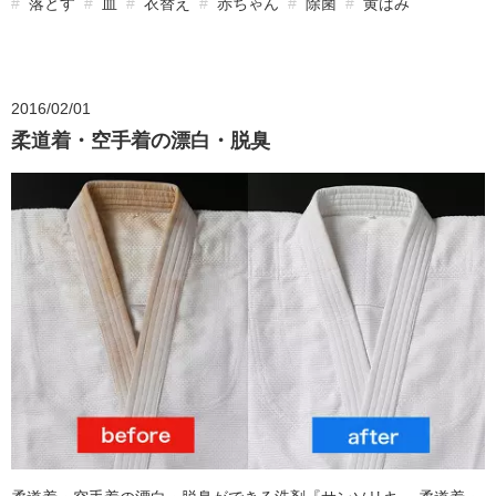
落とす
血
衣替え
赤ちゃん
除菌
黄ばみ
2016/02/01
柔道着・空手着の漂白・脱臭