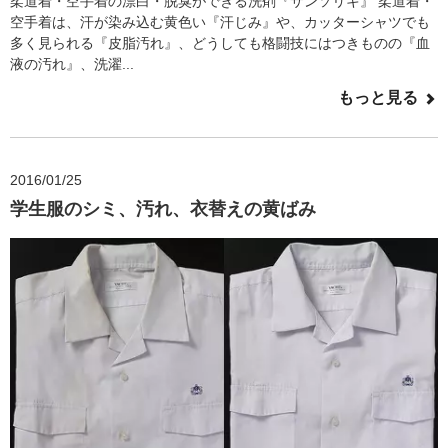
柔道着・空手着の漂白・脱臭ができる洗剤『サンソリキ』 柔道着・
空手着は、汗が染み込む黄色い『汗じみ』や、カッターシャツでも
多く見られる『皮脂汚れ』、どうしても格闘技にはつきものの『血
液の汚れ』、洗濯...
もっと見る
2016/01/25
学生服のシミ、汚れ、衣替えの黄ばみ