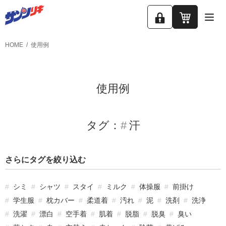
ロ
カ
グ
ー
HOME
使用例
イ
ト
ン
使用例
タグ：
汗
さらにタグを絞り込む
シミ
シャツ
スタイ
ミルク
体操服
前掛け
学生服
枕カバー
柔道着
汚れ
泥
洗剤
洗浄
洗濯
漂白
空手着
肌着
脱脂
脱臭
臭い