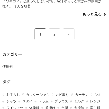
『ワキガ？』と疑ってしまいがち。脇汗からくる黄ばみの原因は
様々。 そんな肌着...
もっと見る
1
2
»
カテゴリー
使用例
タグ
お手入れ
カッターシャツ
カビ取り
カーテン
シミ
シャツ
スタイ
ドラム
ブラウス
ミルク
レンジ
ワイシャツ
体操服
前掛け
台所
大掃除
学生服