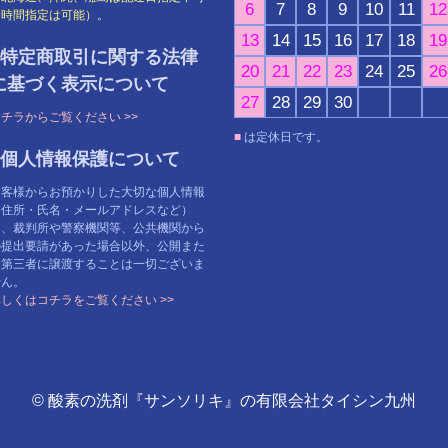
6
7
8
9
10
11
12
（時間指定は可能）。
13
14
15
16
17
18
19
●特定商取引に関する法律
20
21
22
23
24
25
26
に基づく表示について
27
28
29
30
チラからご覧ください >>
■
は定休日です。
●個人情報保護について
お客様からお預かりした大切な個人情報
（住所・氏名・メールアドレスなど）
を、裁判所や警察機関等、公共機関から
の提出要請があった場合以外、公開また
は第三者に譲渡することは一切ございま
せん。
しくはコチラをご覧ください >>
© 酸素の洗剤『サンソリキ』の有限会社タイシン九州