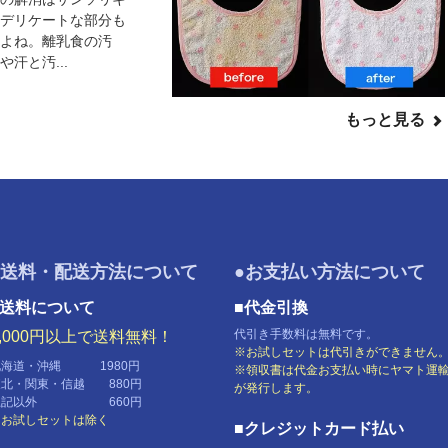
はデリケートな部分も
よね。離乳食の汚
汗と汚...
もっと見る
●送料・配送方法について
●お支払い方法について
■送料について
■代金引換
代引き手数料は無料です。
5,000円以上で送料無料！
※お試しセットは代引きができません
北海道・沖縄 1980円
※領収書は代金お支払い時にヤマト運
東北・関東・信越 880円
が発行します。
上記以外 660円
※お試しセットは除く
■クレジットカード払い