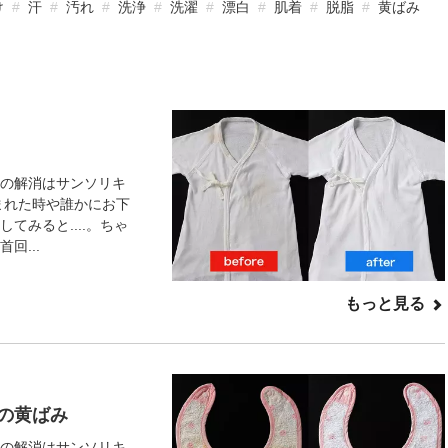
け
汗
汚れ
洗浄
洗濯
漂白
肌着
脱脂
黄ばみ
の解消はサンソリキ
まれた時や誰かにお下
てみると....。ちゃ
回...
もっと見る
の黄ばみ
の解消はサンソリキ