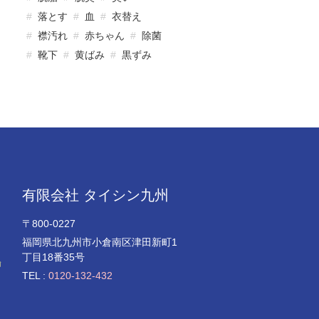
落とす
血
衣替え
襟汚れ
赤ちゃん
除菌
靴下
黄ばみ
黒ずみ
有限会社 タイシン九州
〒800-0227
福岡県北九州市小倉南区津田新町1
。
丁目18番35号
輸
TEL :
0120-132-432