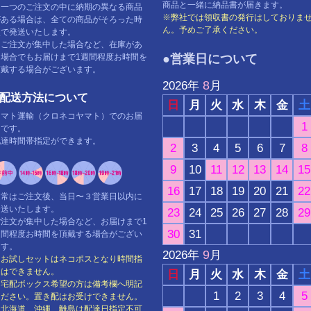
商品と一緒に納品書が届きます。
※一つのご注文の中に納期の異なる商品
※弊社では領収書の発行はしておりま
がある場合は、全ての商品がそろった時
ん。予めご了承ください。
点で発送いたします。
※ご注文が集中した場合など、在庫があ
る場合でもお届けまで1週間程度お時間を
●営業日について
頂戴する場合がございます。
8
2026
年
月
■配送方法について
日
月
火
水
木
金
土
ヤマト運輸（クロネコヤマト）でのお届
1
けです。
配達時間帯指定ができます。
2
3
4
5
6
7
8
9
10
11
12
13
14
15
16
17
18
19
20
21
22
通常はご注文後、当日〜３営業日以内に
発送いたします。
23
24
25
26
27
28
29
ご注文が集中した場合など、お届けまで1
30
31
週間程度お時間を頂戴する場合がござい
ます。
9
2026
年
月
※お試しセットはネコポスとなり時間指
定はできません。
日
月
火
水
木
金
土
※宅配ボックス希望の方は備考欄へ明記
1
2
3
4
5
ください。置き配はお受けできません。
※北海道、沖縄、離島は配達日指定不可