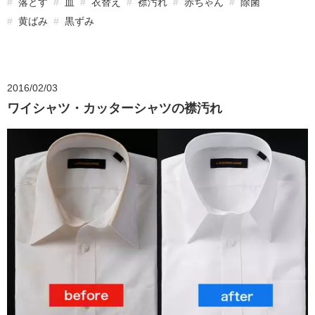
落とす
血
衣替え
襟汚れ
赤ちゃん
除菌
黄ばみ
黒ずみ
2016/02/03
ワイシャツ・カッターシャツの襟汚れ