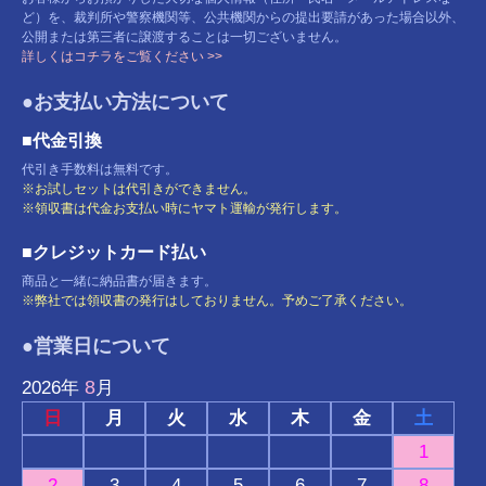
ど）を、裁判所や警察機関等、公共機関からの提出要請があった場合以外、
公開または第三者に譲渡することは一切ございません。
詳しくはコチラをご覧ください >>
●お支払い方法について
■代金引換
代引き手数料は無料です。
※お試しセットは代引きができません。
※領収書は代金お支払い時にヤマト運輸が発行します。
■クレジットカード払い
商品と一緒に納品書が届きます。
※弊社では領収書の発行はしておりません。予めご了承ください。
●営業日について
8
2026
年
月
日
月
火
水
木
金
土
1
2
3
4
5
6
7
8