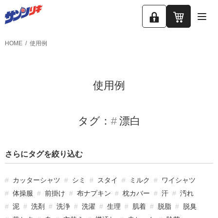
ロ
カ
グ
ー
HOME
使用例
イ
ト
ン
使用例
タグ：
漂白
さらにタグを絞り込む
カッターシャツ
シミ
スタイ
ミルク
ワイシャツ
体操服
前掛け
布ナプキン
枕カバー
汗
汚れ
泥
洗剤
洗浄
洗濯
生理
肌着
脱脂
脱臭