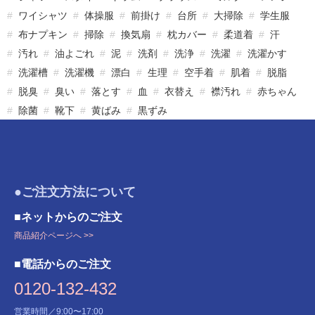
ワイシャツ
体操服
前掛け
台所
大掃除
学生服
布ナプキン
掃除
換気扇
枕カバー
柔道着
汗
汚れ
油よごれ
泥
洗剤
洗浄
洗濯
洗濯かす
洗濯槽
洗濯機
漂白
生理
空手着
肌着
脱脂
脱臭
臭い
落とす
血
衣替え
襟汚れ
赤ちゃん
除菌
靴下
黄ばみ
黒ずみ
●ご注文方法について
■ネットからのご注文
商品紹介ページへ >>
■電話からのご注文
0120-132-432
営業時間／9:00〜17:00