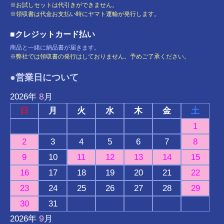
※お試しセットは代引きができません。
※領収書は代金お支払い時にヤマト運輸が発行します。
■クレジットカード払い
商品と一緒に納品書が届きます。
※弊社では領収書の発行はしておりません。予めご了承ください。
●営業日について
8
2026
年
月
日
月
火
水
木
金
土
1
2
3
4
5
6
7
8
9
10
11
12
13
14
15
16
17
18
19
20
21
22
23
24
25
26
27
28
29
30
31
9
2026
年
月