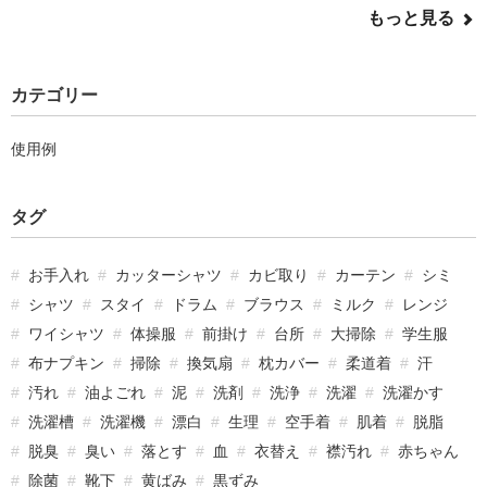
もっと見る
カテゴリー
使用例
タグ
お手入れ
カッターシャツ
カビ取り
カーテン
シミ
シャツ
スタイ
ドラム
ブラウス
ミルク
レンジ
ワイシャツ
体操服
前掛け
台所
大掃除
学生服
布ナプキン
掃除
換気扇
枕カバー
柔道着
汗
汚れ
油よごれ
泥
洗剤
洗浄
洗濯
洗濯かす
洗濯槽
洗濯機
漂白
生理
空手着
肌着
脱脂
脱臭
臭い
落とす
血
衣替え
襟汚れ
赤ちゃん
除菌
靴下
黄ばみ
黒ずみ