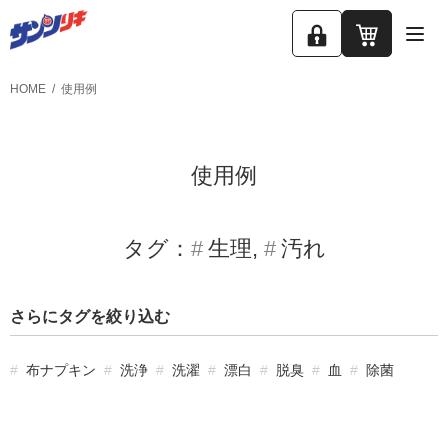
ロ
カ
グ
ー
HOME
使用例
イ
ト
ン
使用例
タグ：
生理
汚れ
さらにタグを絞り込む
布ナプキン
洗浄
洗濯
漂白
脱臭
血
除菌