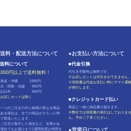
●送料・配送方法について
●お支払い方法について
■送料について
■代金引換
代引き手数料は無料です。
5,000円以上で送料無料！
※お試しセットは代引きができません
北海道・沖縄 1980円
※領収書は代金お支払い時にヤマト運
東北・関東・信越 880円
が発行します。
上記以外 660円
※お試しセットは除く
■クレジットカード払い
商品と一緒に納品書が届きます。
※一つのご注文の中に納期の異なる商品
※弊社では領収書の発行はしておりま
がある場合は、全ての商品がそろった時
ん。予めご了承ください。
点で発送いたします。
※ご注文が集中した場合など、在庫があ
る場合でもお届けまで1週間程度お時間を
●営業日について