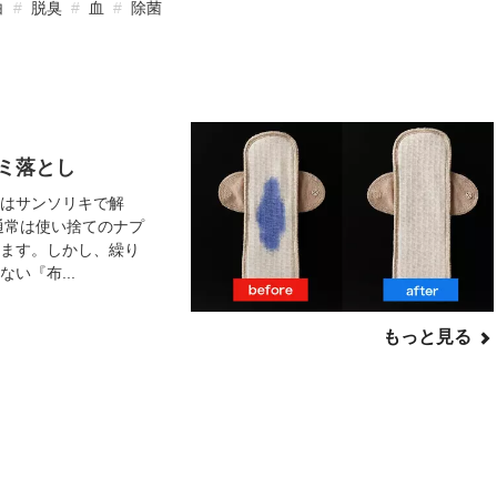
白
脱臭
血
除菌
ミ落とし
はサンソリキで解
通常は使い捨てのナプ
ます。しかし、繰り
い『布...
もっと見る