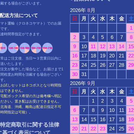
頂戴する場合がございます。
8
2026
年
月
■配送方法について
日
月
火
水
木
金
土
ヤマト運輸（クロネコヤマト）でのお届
1
けです。
配達時間帯指定ができます。
2
3
4
5
6
7
8
9
10
11
12
13
14
15
16
17
18
19
20
21
22
通常はご注文後、当日〜３営業日以内に
発送いたします。
23
24
25
26
27
28
29
ご注文が集中した場合など、お届けまで1
30
31
週間程度お時間を頂戴する場合がござい
ます。
9
2026
年
月
※お試しセットはネコポスとなり時間指
定はできません。
日
月
火
水
木
金
土
※宅配ボックス希望の方は備考欄へ明記
1
2
3
4
5
ください。置き配はお受けできません。
※北海道、沖縄、離島は配達日指定不可
6
7
8
9
10
11
12
（時間指定は可能）。
13
14
15
16
17
18
19
●特定商取引に関する法律
20
21
22
23
24
25
26
に基づく表示について