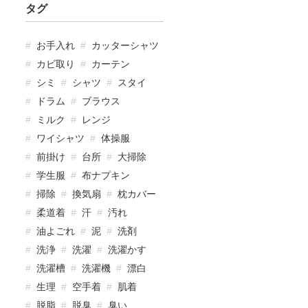
タグ
お手入れ
カッターシャツ
カビ取り
カーテン
シミ
シャツ
スタイ
ドラム
ブラウス
ミルク
レンジ
ワイシャツ
体操服
前掛け
台所
大掃除
学生服
布ナプキン
掃除
換気扇
枕カバー
柔道着
汗
汚れ
油よごれ
泥
洗剤
洗浄
洗濯
洗濯かす
洗濯槽
洗濯機
漂白
生理
空手着
肌着
脱脂
脱臭
臭い