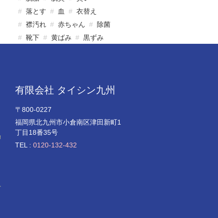
落とす
血
衣替え
襟汚れ
赤ちゃん
除菌
靴下
黄ばみ
黒ずみ
有限会社 タイシン九州
〒800-0227
福岡県北九州市小倉南区津田新町1
。
丁目18番35号
輸
TEL :
0120-132-432
せ