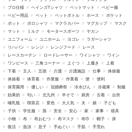
プロ仕様
ヘインズTシャツ
ベットマット
ベビー服
ベビー用品
ペット
ペットボトル
ホース
ポケット
ポット
ポロシャツ
マクラカバー
マグカップ
マスク
マット
ミルク
モータースポーツ
ヤカン
ユニフォーム
ユニホーム
ヨゴレ
ラガーシャツ
リハパン
レンジ
レンジフード
レース
レースカーテン
ロードレーサー
ワイシャツ
ワイン
ワンピース
三角コーナー
上ぐつ
上履き
上着
下着
主人
五徳
介護
介護施設
仕事
体操服
体操着
体育着
作業服
作業着
便
便利
保育園用
優しい
冠婚葬祭
冷水びん
冷蔵庫
制服
効果的
匂い
北九州
半そで
厨房
古着
台所
哺乳瓶
喫茶店
変色
大人気
夫
娘
子ども
子供
学生服
孫
安全
安心
家
家事
寝具
小物
布
布おむつ
布マスク
布巾
帽子
床
復活
急須
息子
手ぬぐい
手肌
手荒れ