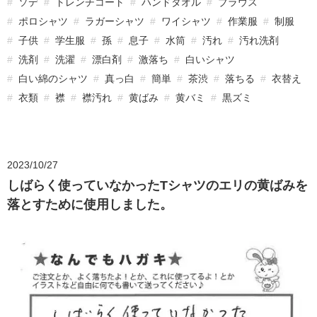
ソデ
トレンチコート
ハンドタオル
ブラウス
ポロシャツ
ラガーシャツ
ワイシャツ
作業服
制服
子供
学生服
孫
息子
水筒
汚れ
汚れ洗剤
洗剤
洗濯
漂白剤
激落ち
白いシャツ
白い綿のシャツ
真っ白
簡単
茶渋
落ちる
衣替え
衣類
襟
襟汚れ
黄ばみ
黄バミ
黒ズミ
2023/10/27
しばらく使っていなかったTシャツのエリの黄ばみを
落とすために使用しました。