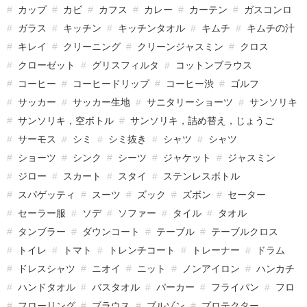
カップ
カビ
カフス
カレー
カーテン
ガスコンロ
ガラス
キッチン
キッチンタオル
キムチ
キムチの汁
キレイ
クリーニング
クリーンジャスミン
クロス
クローゼット
グリスフィルタ
コットンブラウス
コーヒー
コーヒードリップ
コーヒー渋
ゴルフ
サッカー
サッカー生地
サニタリーショーツ
サンソリキ
サンソリキ，空ボトル
サンソリキ，詰め替え，じょうご
サーモス
シミ
シミ抜き
シャツ
シャツ
ショーツ
シンク
シーツ
ジャケット
ジャスミン
ジロー
スカート
スタイ
ステンレスボトル
スパゲッティ
スーツ
ズック
ズボン
セーター
セーラー服
ソデ
ソファー
タイル
タオル
タンブラー
ダウンコート
テーブル
テーブルクロス
トイレ
トマト
トレンチコート
トレーナー
ドラム
ドレスシャツ
ニオイ
ニット
ノンアイロン
ハンカチ
ハンドタオル
バスタオル
パーカー
フライパン
フロ
フローリング
ブラウス
ブルゾン
プロテクター