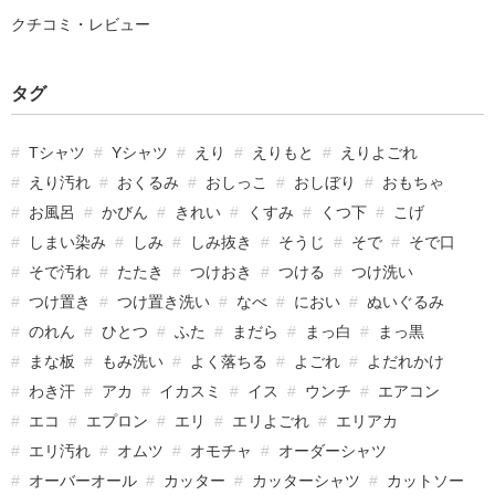
クチコミ・レビュー
タグ
Tシャツ
Yシャツ
えり
えりもと
えりよごれ
えり汚れ
おくるみ
おしっこ
おしぼり
おもちゃ
お風呂
かびん
きれい
くすみ
くつ下
こげ
しまい染み
しみ
しみ抜き
そうじ
そで
そで口
そで汚れ
たたき
つけおき
つける
つけ洗い
つけ置き
つけ置き洗い
なべ
におい
ぬいぐるみ
のれん
ひとつ
ふた
まだら
まっ白
まっ黒
まな板
もみ洗い
よく落ちる
よごれ
よだれかけ
わき汗
アカ
イカスミ
イス
ウンチ
エアコン
エコ
エプロン
エリ
エリよごれ
エリアカ
エリ汚れ
オムツ
オモチャ
オーダーシャツ
オーバーオール
カッター
カッターシャツ
カットソー