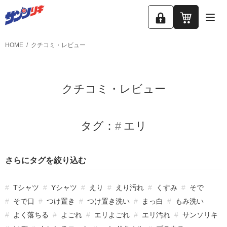
ロ
カ
グ
ー
HOME
クチコミ・レビュー
イ
ト
ン
クチコミ・レビュー
タグ：
エリ
さらにタグを絞り込む
Tシャツ
Yシャツ
えり
えり汚れ
くすみ
そで
そで口
つけ置き
つけ置き洗い
まっ白
もみ洗い
よく落ちる
よごれ
エリよごれ
エリ汚れ
サンソリキ