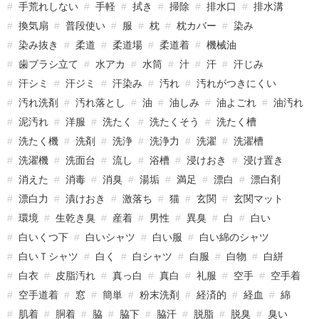
手荒れしない
手軽
拭き
掃除
排水口
排水溝
換気扇
普段使い
服
枕
枕カバー
染み
染み抜き
柔道
柔道場
柔道着
機械油
歯ブラシ立て
水アカ
水筒
汁
汗
汗じみ
汗シミ
汗ジミ
汗染み
汚れ
汚れがつきにくい
汚れ洗剤
汚れ落とし
油
油しみ
油よごれ
油汚れ
泥汚れ
洋服
洗たく
洗たくそう
洗たく槽
洗たく機
洗剤
洗浄
洗浄力
洗濯
洗濯槽
洗濯機
洗面台
流し
浴槽
浸けおき
浸け置き
消えた
消毒
消臭
湯垢
満足
漂白
漂白剤
漂白力
漬けおき
激落ち
猫
玄関
玄関マット
環境
生乾き臭
産着
男性
異臭
白
白い
白いくつ下
白いシャツ
白い服
白い綿のシャツ
白いＴシャツ
白く
白シャツ
白服
白物
白絣
白衣
皮脂汚れ
真っ白
真白
礼服
空手
空手着
空手道着
窓
簡単
粉末洗剤
経済的
経血
綿
肌着
胴着
脇
脇下
脇汗
脱脂
脱臭
臭い