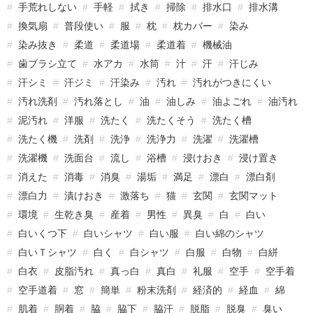
手荒れしない
手軽
拭き
掃除
排水口
排水溝
換気扇
普段使い
服
枕
枕カバー
染み
染み抜き
柔道
柔道場
柔道着
機械油
歯ブラシ立て
水アカ
水筒
汁
汗
汗じみ
汗シミ
汗ジミ
汗染み
汚れ
汚れがつきにくい
汚れ洗剤
汚れ落とし
油
油しみ
油よごれ
油汚れ
泥汚れ
洋服
洗たく
洗たくそう
洗たく槽
洗たく機
洗剤
洗浄
洗浄力
洗濯
洗濯槽
洗濯機
洗面台
流し
浴槽
浸けおき
浸け置き
消えた
消毒
消臭
湯垢
満足
漂白
漂白剤
漂白力
漬けおき
激落ち
猫
玄関
玄関マット
環境
生乾き臭
産着
男性
異臭
白
白い
白いくつ下
白いシャツ
白い服
白い綿のシャツ
白いＴシャツ
白く
白シャツ
白服
白物
白絣
白衣
皮脂汚れ
真っ白
真白
礼服
空手
空手着
空手道着
窓
簡単
粉末洗剤
経済的
経血
綿
肌着
胴着
脇
脇下
脇汗
脱脂
脱臭
臭い