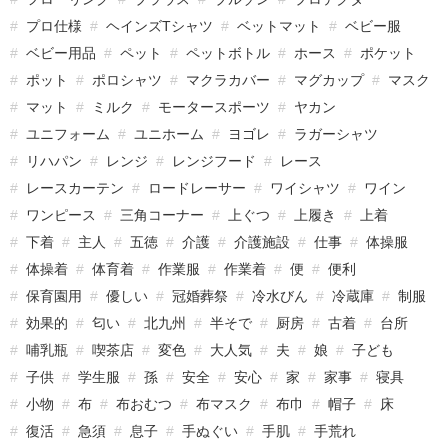
プロ仕様
ヘインズTシャツ
ベットマット
ベビー服
ベビー用品
ペット
ペットボトル
ホース
ポケット
ポット
ポロシャツ
マクラカバー
マグカップ
マスク
マット
ミルク
モータースポーツ
ヤカン
ユニフォーム
ユニホーム
ヨゴレ
ラガーシャツ
リハパン
レンジ
レンジフード
レース
レースカーテン
ロードレーサー
ワイシャツ
ワイン
ワンピース
三角コーナー
上ぐつ
上履き
上着
下着
主人
五徳
介護
介護施設
仕事
体操服
体操着
体育着
作業服
作業着
便
便利
保育園用
優しい
冠婚葬祭
冷水びん
冷蔵庫
制服
効果的
匂い
北九州
半そで
厨房
古着
台所
哺乳瓶
喫茶店
変色
大人気
夫
娘
子ども
子供
学生服
孫
安全
安心
家
家事
寝具
小物
布
布おむつ
布マスク
布巾
帽子
床
復活
急須
息子
手ぬぐい
手肌
手荒れ