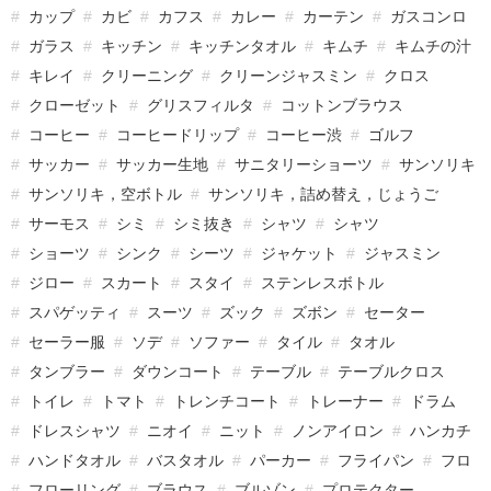
カップ
カビ
カフス
カレー
カーテン
ガスコンロ
ガラス
キッチン
キッチンタオル
キムチ
キムチの汁
キレイ
クリーニング
クリーンジャスミン
クロス
クローゼット
グリスフィルタ
コットンブラウス
コーヒー
コーヒードリップ
コーヒー渋
ゴルフ
サッカー
サッカー生地
サニタリーショーツ
サンソリキ
サンソリキ，空ボトル
サンソリキ，詰め替え，じょうご
サーモス
シミ
シミ抜き
シャツ
シャツ
ショーツ
シンク
シーツ
ジャケット
ジャスミン
ジロー
スカート
スタイ
ステンレスボトル
スパゲッティ
スーツ
ズック
ズボン
セーター
セーラー服
ソデ
ソファー
タイル
タオル
タンブラー
ダウンコート
テーブル
テーブルクロス
トイレ
トマト
トレンチコート
トレーナー
ドラム
ドレスシャツ
ニオイ
ニット
ノンアイロン
ハンカチ
ハンドタオル
バスタオル
パーカー
フライパン
フロ
フローリング
ブラウス
ブルゾン
プロテクター