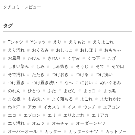
クチコミ・レビュー
タグ
Tシャツ
Yシャツ
えり
えりもと
えりよごれ
えり汚れ
おくるみ
おしっこ
おしぼり
おもちゃ
お風呂
かびん
きれい
くすみ
くつ下
こげ
しまい染み
しみ
しみ抜き
そうじ
そで
そで口
そで汚れ
たたき
つけおき
つける
つけ洗い
つけ置き
つけ置き洗い
なべ
におい
ぬいぐるみ
のれん
ひとつ
ふた
まだら
まっ白
まっ黒
まな板
もみ洗い
よく落ちる
よごれ
よだれかけ
わき汗
アカ
イカスミ
イス
ウンチ
エアコン
エコ
エプロン
エリ
エリよごれ
エリアカ
エリ汚れ
オムツ
オモチャ
オーダーシャツ
オーバーオール
カッター
カッターシャツ
カットソー