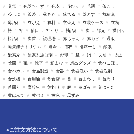
臭気
色落ちせず
色衣
花びん
花瓶
茶こし
茶しぶ
茶渋
落ちた
落ちる
落とす
蓄積臭
薄汚れ
衣がえ
衣料
衣替え
衣装ケース
衣類
衿
袖
袖口
袖回り
袖汚れ
襟
襟元
襟回り
襟汚れ
襟首
調理場
赤ちゃん
赤カビ
通販
過炭酸ナトリウム
道着
道衣
部屋干し
酸素
酸素系
酸素系漂白剤
野球
釜
鍋
長袖
防止
除菌
靴
靴下
頑固な
風呂グッズ
食べこぼし
食べカス
食品製造
食器
食器洗い
食器洗剤
食洗機
食用油
飲食店
首
首まわり
首周り
首回り
高校生
魚釣り
麻
黄ばみ
黄ばんだ
黄ばんで
黄バミ
黄色
黒ずみ
●ご注文方法について