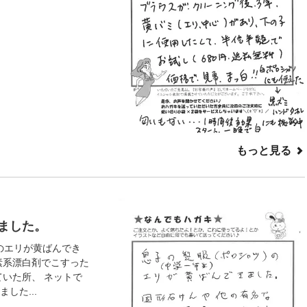
もっと見る
ました。
)のエリが黄ばんでき
素系漂白剤でこすった
ていた所、 ネットで
した...