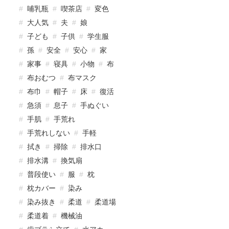
哺乳瓶
喫茶店
変色
大人気
夫
娘
子ども
子供
学生服
孫
安全
安心
家
家事
寝具
小物
布
布おむつ
布マスク
布巾
帽子
床
復活
急須
息子
手ぬぐい
手肌
手荒れ
手荒れしない
手軽
拭き
掃除
排水口
排水溝
換気扇
普段使い
服
枕
枕カバー
染み
染み抜き
柔道
柔道場
柔道着
機械油