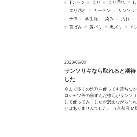
Tシャツ
えり
えり汚れ
し
エリ汚れ
カーテン
サンソリ
子供
学生服
染み
汚れ
黄ばみ
黄バミ
黒ズミ
Ｙ
2023/06/09
サンソリキなら取れると期待
した
今まで多くの洗剤を使っても落ちなか
ロシャツ等の黒ずんだ襟元がサンソリ
して使ってみましたが残念ながら汚れ
とはありませんでした。 （京都府 M様 20