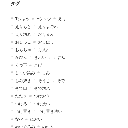
タグ
Tシャツ
Yシャツ
えり
えりもと
えりよごれ
えり汚れ
おくるみ
おしっこ
おしぼり
おもちゃ
お風呂
かびん
きれい
くすみ
くつ下
こげ
しまい染み
しみ
しみ抜き
そうじ
そで
そで口
そで汚れ
たたき
つけおき
つける
つけ洗い
つけ置き
つけ置き洗い
なべ
におい
ぬいぐるみ
のれん