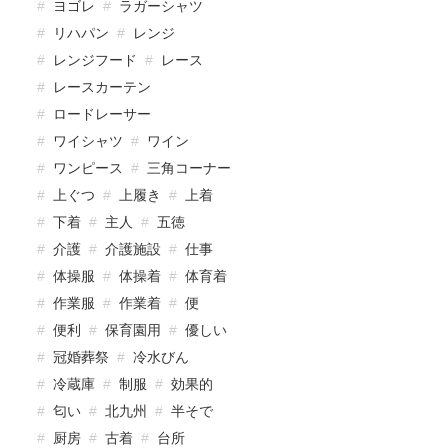
ヨゴレ
ラガーシャツ
リハパン
レンジ
レンジフード
レース
レースカーテン
ロードレーサー
ワイシャツ
ワイン
ワンピース
三角コーナー
上ぐつ
上履き
上着
下着
主人
五徳
介護
介護施設
仕事
体操服
体操着
体育着
作業服
作業着
便
便利
保育園用
優しい
冠婚葬祭
冷水びん
冷蔵庫
制服
効果的
匂い
北九州
半そで
厨房
古着
台所