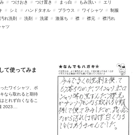
み
つけおき
つけ置き
まっ白
もみ洗い
エリ
キ
シミ
ハンドタオル
ブラウス
ワイシャツ
制服
汚れ洗剤
洗剤
洗濯
激落ち
襟
襟元
襟汚れ
シャツ
して使ってみま
ったワイシャツ、ポ
キなら取れると期待
はとれず白くなるこ
23....