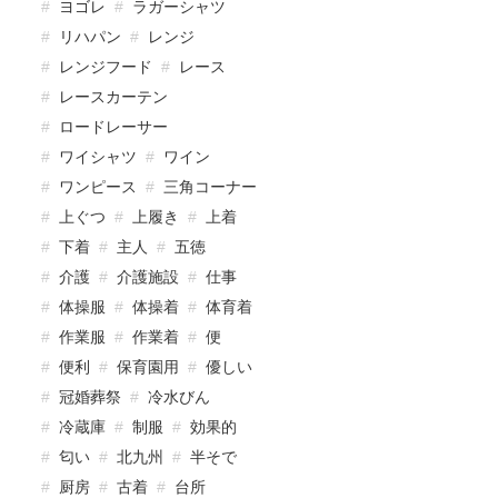
ヨゴレ
ラガーシャツ
リハパン
レンジ
レンジフード
レース
レースカーテン
ロードレーサー
ワイシャツ
ワイン
ワンピース
三角コーナー
上ぐつ
上履き
上着
下着
主人
五徳
介護
介護施設
仕事
体操服
体操着
体育着
作業服
作業着
便
便利
保育園用
優しい
冠婚葬祭
冷水びん
冷蔵庫
制服
効果的
匂い
北九州
半そで
厨房
古着
台所