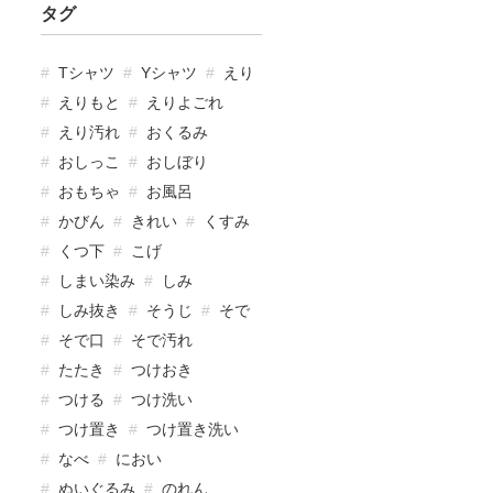
タグ
Tシャツ
Yシャツ
えり
えりもと
えりよごれ
えり汚れ
おくるみ
おしっこ
おしぼり
おもちゃ
お風呂
かびん
きれい
くすみ
くつ下
こげ
しまい染み
しみ
しみ抜き
そうじ
そで
そで口
そで汚れ
たたき
つけおき
つける
つけ洗い
つけ置き
つけ置き洗い
なべ
におい
ぬいぐるみ
のれん