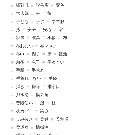
哺乳瓶
喫茶店
変色
大人気
夫
娘
子ども
子供
学生服
孫
安全
安心
家
家事
寝具
小物
布
布おむつ
布マスク
布巾
帽子
床
復活
急須
息子
手ぬぐい
手肌
手荒れ
手荒れしない
手軽
拭き
掃除
排水口
排水溝
換気扇
普段使い
服
枕
枕カバー
染み
染み抜き
柔道
柔道場
柔道着
機械油