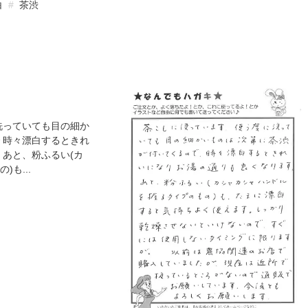
白
茶渋
洗っていても目の細か
 時々漂白するときれ
 あと、粉ふるい(カ
も...