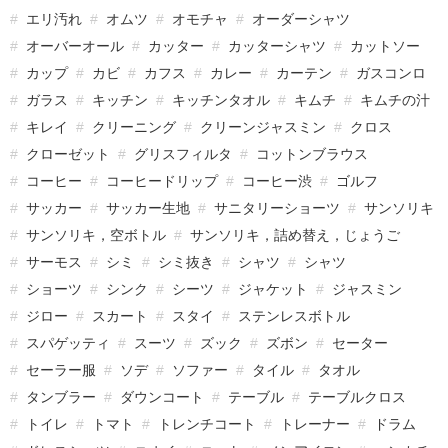
エリ汚れ
オムツ
オモチャ
オーダーシャツ
オーバーオール
カッター
カッターシャツ
カットソー
カップ
カビ
カフス
カレー
カーテン
ガスコンロ
ガラス
キッチン
キッチンタオル
キムチ
キムチの汁
キレイ
クリーニング
クリーンジャスミン
クロス
クローゼット
グリスフィルタ
コットンブラウス
コーヒー
コーヒードリップ
コーヒー渋
ゴルフ
サッカー
サッカー生地
サニタリーショーツ
サンソリキ
サンソリキ，空ボトル
サンソリキ，詰め替え，じょうご
サーモス
シミ
シミ抜き
シャツ
シャツ
ショーツ
シンク
シーツ
ジャケット
ジャスミン
ジロー
スカート
スタイ
ステンレスボトル
スパゲッティ
スーツ
ズック
ズボン
セーター
セーラー服
ソデ
ソファー
タイル
タオル
タンブラー
ダウンコート
テーブル
テーブルクロス
トイレ
トマト
トレンチコート
トレーナー
ドラム