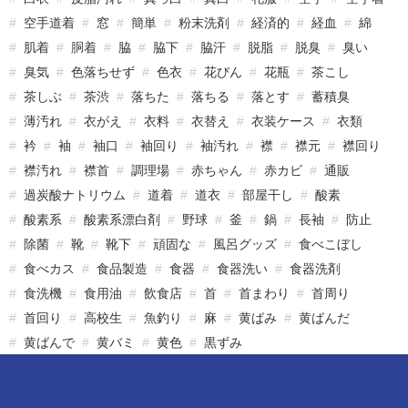
空手道着
窓
簡単
粉末洗剤
経済的
経血
綿
肌着
胴着
脇
脇下
脇汗
脱脂
脱臭
臭い
臭気
色落ちせず
色衣
花びん
花瓶
茶こし
茶しぶ
茶渋
落ちた
落ちる
落とす
蓄積臭
薄汚れ
衣がえ
衣料
衣替え
衣装ケース
衣類
衿
袖
袖口
袖回り
袖汚れ
襟
襟元
襟回り
襟汚れ
襟首
調理場
赤ちゃん
赤カビ
通販
過炭酸ナトリウム
道着
道衣
部屋干し
酸素
酸素系
酸素系漂白剤
野球
釜
鍋
長袖
防止
除菌
靴
靴下
頑固な
風呂グッズ
食べこぼし
食べカス
食品製造
食器
食器洗い
食器洗剤
食洗機
食用油
飲食店
首
首まわり
首周り
首回り
高校生
魚釣り
麻
黄ばみ
黄ばんだ
黄ばんで
黄バミ
黄色
黒ずみ