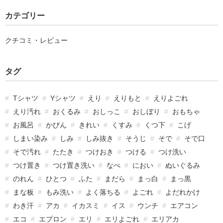
カテゴリー
クチコミ・レビュー
タグ
Tシャツ
Yシャツ
えり
えりもと
えりよごれ
えり汚れ
おくるみ
おしっこ
おしぼり
おもちゃ
お風呂
かびん
きれい
くすみ
くつ下
こげ
しまい染み
しみ
しみ抜き
そうじ
そで
そで口
そで汚れ
たたき
つけおき
つける
つけ洗い
つけ置き
つけ置き洗い
なべ
におい
ぬいぐるみ
のれん
ひとつ
ふた
まだら
まっ白
まっ黒
まな板
もみ洗い
よく落ちる
よごれ
よだれかけ
わき汗
アカ
イカスミ
イス
ウンチ
エアコン
エコ
エプロン
エリ
エリよごれ
エリアカ