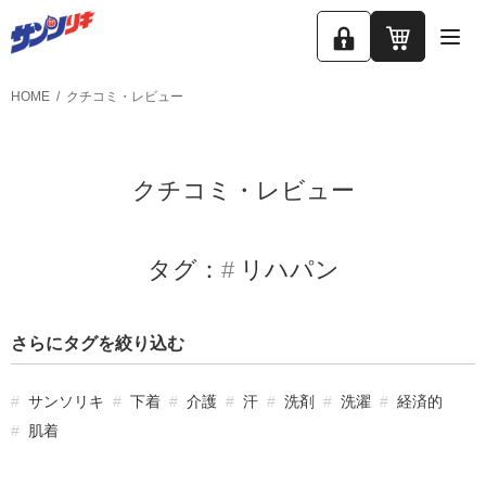
ロ
カ
グ
ー
HOME
クチコミ・レビュー
イ
ト
ン
クチコミ・レビュー
タグ：
リハパン
さらにタグを絞り込む
サンソリキ
下着
介護
汗
洗剤
洗濯
経済的
肌着