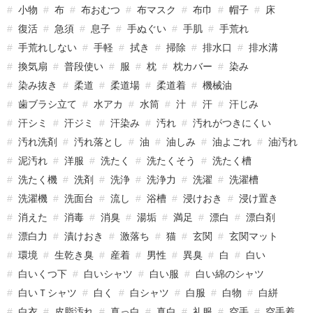
小物
布
布おむつ
布マスク
布巾
帽子
床
復活
急須
息子
手ぬぐい
手肌
手荒れ
手荒れしない
手軽
拭き
掃除
排水口
排水溝
換気扇
普段使い
服
枕
枕カバー
染み
染み抜き
柔道
柔道場
柔道着
機械油
歯ブラシ立て
水アカ
水筒
汁
汗
汗じみ
汗シミ
汗ジミ
汗染み
汚れ
汚れがつきにくい
汚れ洗剤
汚れ落とし
油
油しみ
油よごれ
油汚れ
泥汚れ
洋服
洗たく
洗たくそう
洗たく槽
洗たく機
洗剤
洗浄
洗浄力
洗濯
洗濯槽
洗濯機
洗面台
流し
浴槽
浸けおき
浸け置き
消えた
消毒
消臭
湯垢
満足
漂白
漂白剤
漂白力
漬けおき
激落ち
猫
玄関
玄関マット
環境
生乾き臭
産着
男性
異臭
白
白い
白いくつ下
白いシャツ
白い服
白い綿のシャツ
白いＴシャツ
白く
白シャツ
白服
白物
白絣
白衣
皮脂汚れ
真っ白
真白
礼服
空手
空手着