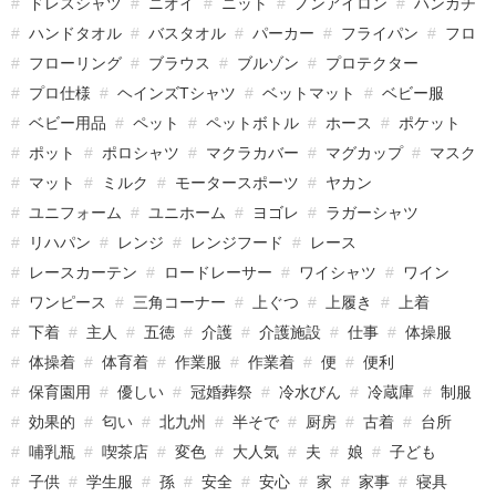
ドレスシャツ
ニオイ
ニット
ノンアイロン
ハンカチ
ハンドタオル
バスタオル
パーカー
フライパン
フロ
フローリング
ブラウス
ブルゾン
プロテクター
プロ仕様
ヘインズTシャツ
ベットマット
ベビー服
ベビー用品
ペット
ペットボトル
ホース
ポケット
ポット
ポロシャツ
マクラカバー
マグカップ
マスク
マット
ミルク
モータースポーツ
ヤカン
ユニフォーム
ユニホーム
ヨゴレ
ラガーシャツ
リハパン
レンジ
レンジフード
レース
レースカーテン
ロードレーサー
ワイシャツ
ワイン
ワンピース
三角コーナー
上ぐつ
上履き
上着
下着
主人
五徳
介護
介護施設
仕事
体操服
体操着
体育着
作業服
作業着
便
便利
保育園用
優しい
冠婚葬祭
冷水びん
冷蔵庫
制服
効果的
匂い
北九州
半そで
厨房
古着
台所
哺乳瓶
喫茶店
変色
大人気
夫
娘
子ども
子供
学生服
孫
安全
安心
家
家事
寝具