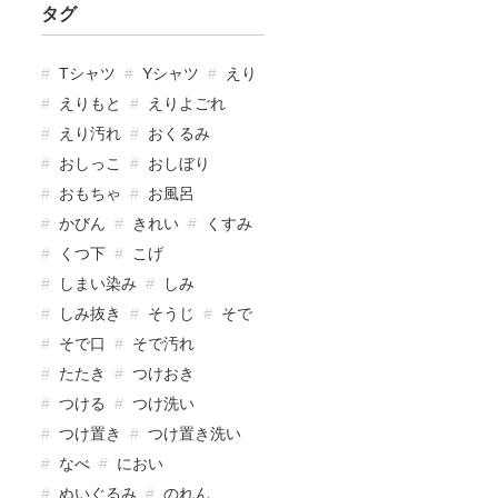
タグ
Tシャツ
Yシャツ
えり
えりもと
えりよごれ
えり汚れ
おくるみ
おしっこ
おしぼり
おもちゃ
お風呂
かびん
きれい
くすみ
くつ下
こげ
しまい染み
しみ
しみ抜き
そうじ
そで
そで口
そで汚れ
たたき
つけおき
つける
つけ洗い
つけ置き
つけ置き洗い
なべ
におい
ぬいぐるみ
のれん