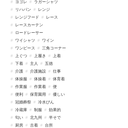
ヨゴレ
ラガーシャツ
リハパン
レンジ
レンジフード
レース
レースカーテン
ロードレーサー
ワイシャツ
ワイン
ワンピース
三角コーナー
上ぐつ
上履き
上着
下着
主人
五徳
介護
介護施設
仕事
体操服
体操着
体育着
作業服
作業着
便
便利
保育園用
優しい
冠婚葬祭
冷水びん
冷蔵庫
制服
効果的
匂い
北九州
半そで
厨房
古着
台所