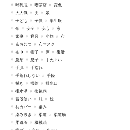
哺乳瓶
喫茶店
変色
大人気
夫
娘
子ども
子供
学生服
孫
安全
安心
家
家事
寝具
小物
布
布おむつ
布マスク
布巾
帽子
床
復活
急須
息子
手ぬぐい
手肌
手荒れ
手荒れしない
手軽
拭き
掃除
排水口
排水溝
換気扇
普段使い
服
枕
枕カバー
染み
染み抜き
柔道
柔道場
柔道着
機械油