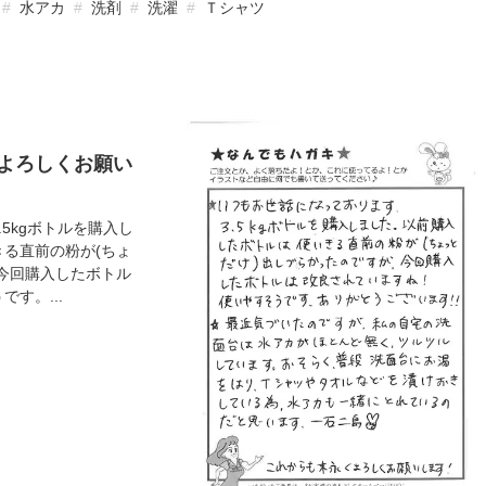
水アカ
洗剤
洗濯
Ｔシャツ
よろしくお願い
5kgボトルを購入し
きる直前の粉が(ちょ
、今回購入したボトル
す。...