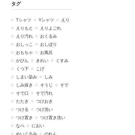
タグ
Tシャツ
Yシャツ
えり
えりもと
えりよごれ
えり汚れ
おくるみ
おしっこ
おしぼり
おもちゃ
お風呂
かびん
きれい
くすみ
くつ下
こげ
しまい染み
しみ
しみ抜き
そうじ
そで
そで口
そで汚れ
たたき
つけおき
つける
つけ洗い
つけ置き
つけ置き洗い
なべ
におい
ぬいぐるみ
のれん