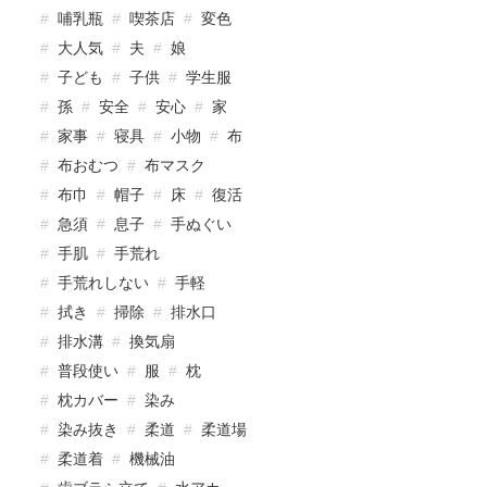
哺乳瓶
喫茶店
変色
大人気
夫
娘
子ども
子供
学生服
孫
安全
安心
家
家事
寝具
小物
布
布おむつ
布マスク
布巾
帽子
床
復活
急須
息子
手ぬぐい
手肌
手荒れ
手荒れしない
手軽
拭き
掃除
排水口
排水溝
換気扇
普段使い
服
枕
枕カバー
染み
染み抜き
柔道
柔道場
柔道着
機械油