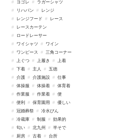
ヨゴレ
ラガーシャツ
リハパン
レンジ
レンジフード
レース
レースカーテン
ロードレーサー
ワイシャツ
ワイン
ワンピース
三角コーナー
上ぐつ
上履き
上着
下着
主人
五徳
介護
介護施設
仕事
体操服
体操着
体育着
作業服
作業着
便
便利
保育園用
優しい
冠婚葬祭
冷水びん
冷蔵庫
制服
効果的
匂い
北九州
半そで
厨房
古着
台所