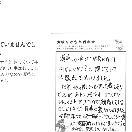
衣
ていませんでし
。
ナ？と 探していて本
も使った事はありまし
上がりなので 期待し
し...