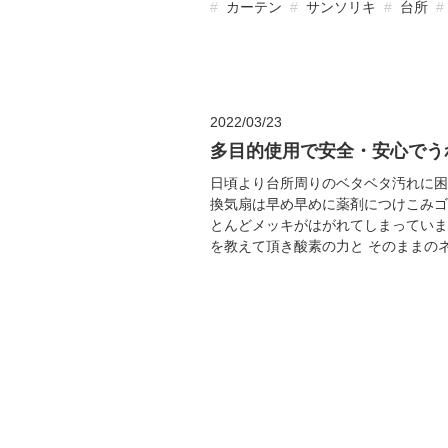
カーテン
サンソリキ
台所
2022/03/23
多目的使用で安全・安心でう
日頃より台所周りのベタベタ汚れに困
換気扇は早め早めに薬剤につけこみゴ
とんどメッキがはがれてしまっていま
を教えて頂き酸素の力と そのままのネー