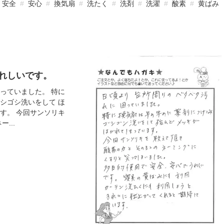
安全
安心
換気扇
洗たく
洗剤
洗濯
酸素
黄ばみ
れしいです。
っていました。 特に
シゴシ洗いをして ほ
す。 今回サンソリキ
...