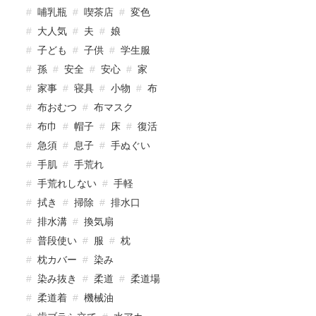
哺乳瓶
喫茶店
変色
大人気
夫
娘
子ども
子供
学生服
孫
安全
安心
家
家事
寝具
小物
布
布おむつ
布マスク
布巾
帽子
床
復活
急須
息子
手ぬぐい
手肌
手荒れ
手荒れしない
手軽
拭き
掃除
排水口
排水溝
換気扇
普段使い
服
枕
枕カバー
染み
染み抜き
柔道
柔道場
柔道着
機械油