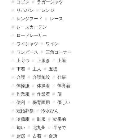
ヨゴレ
ラガーシャツ
リハパン
レンジ
レンジフード
レース
レースカーテン
ロードレーサー
ワイシャツ
ワイン
ワンピース
三角コーナー
上ぐつ
上履き
上着
下着
主人
五徳
介護
介護施設
仕事
体操服
体操着
体育着
作業服
作業着
便
便利
保育園用
優しい
冠婚葬祭
冷水びん
冷蔵庫
制服
効果的
匂い
北九州
半そで
厨房
古着
台所