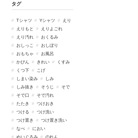
タグ
Tシャツ
Yシャツ
えり
えりもと
えりよごれ
えり汚れ
おくるみ
おしっこ
おしぼり
おもちゃ
お風呂
かびん
きれい
くすみ
くつ下
こげ
しまい染み
しみ
しみ抜き
そうじ
そで
そで口
そで汚れ
たたき
つけおき
つける
つけ洗い
つけ置き
つけ置き洗い
なべ
におい
ぬいぐるみ
のれん