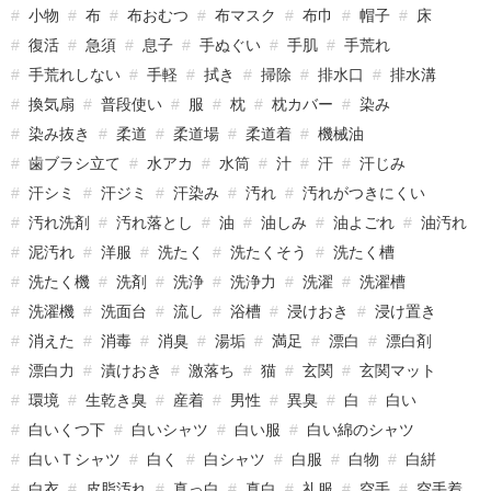
小物
布
布おむつ
布マスク
布巾
帽子
床
復活
急須
息子
手ぬぐい
手肌
手荒れ
手荒れしない
手軽
拭き
掃除
排水口
排水溝
換気扇
普段使い
服
枕
枕カバー
染み
染み抜き
柔道
柔道場
柔道着
機械油
歯ブラシ立て
水アカ
水筒
汁
汗
汗じみ
汗シミ
汗ジミ
汗染み
汚れ
汚れがつきにくい
汚れ洗剤
汚れ落とし
油
油しみ
油よごれ
油汚れ
泥汚れ
洋服
洗たく
洗たくそう
洗たく槽
洗たく機
洗剤
洗浄
洗浄力
洗濯
洗濯槽
洗濯機
洗面台
流し
浴槽
浸けおき
浸け置き
消えた
消毒
消臭
湯垢
満足
漂白
漂白剤
漂白力
漬けおき
激落ち
猫
玄関
玄関マット
環境
生乾き臭
産着
男性
異臭
白
白い
白いくつ下
白いシャツ
白い服
白い綿のシャツ
白いＴシャツ
白く
白シャツ
白服
白物
白絣
白衣
皮脂汚れ
真っ白
真白
礼服
空手
空手着