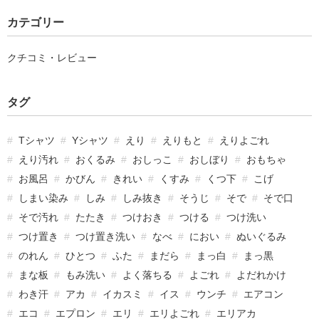
カテゴリー
クチコミ・レビュー
タグ
Tシャツ
Yシャツ
えり
えりもと
えりよごれ
えり汚れ
おくるみ
おしっこ
おしぼり
おもちゃ
お風呂
かびん
きれい
くすみ
くつ下
こげ
しまい染み
しみ
しみ抜き
そうじ
そで
そで口
そで汚れ
たたき
つけおき
つける
つけ洗い
つけ置き
つけ置き洗い
なべ
におい
ぬいぐるみ
のれん
ひとつ
ふた
まだら
まっ白
まっ黒
まな板
もみ洗い
よく落ちる
よごれ
よだれかけ
わき汗
アカ
イカスミ
イス
ウンチ
エアコン
エコ
エプロン
エリ
エリよごれ
エリアカ