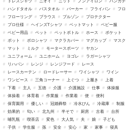
ドレスシャツ
ニオイ
ニット
ノンアイロン
ハンカチ
ハンドタオル
バスタオル
パーカー
フライパン
フロ
フローリング
ブラウス
ブルゾン
プロテクター
プロ仕様
ヘインズTシャツ
ベットマット
ベビー服
ベビー用品
ペット
ペットボトル
ホース
ポケット
ポット
ポロシャツ
マクラカバー
マグカップ
マスク
マット
ミルク
モータースポーツ
ヤカン
ユニフォーム
ユニホーム
ヨゴレ
ラガーシャツ
リハパン
レンジ
レンジフード
レース
レースカーテン
ロードレーサー
ワイシャツ
ワイン
ワンピース
三角コーナー
上ぐつ
上履き
上着
下着
主人
五徳
介護
介護施設
仕事
体操服
体操着
体育着
作業服
作業着
便
便利
保育園用
優しい
冠婚葬祭
冷水びん
冷蔵庫
制服
効果的
匂い
北九州
半そで
厨房
古着
台所
哺乳瓶
喫茶店
変色
大人気
夫
娘
子ども
子供
学生服
孫
安全
安心
家
家事
寝具