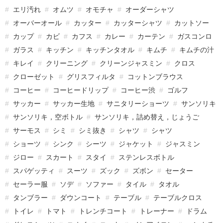
エリ汚れ
オムツ
オモチャ
オーダーシャツ
オーバーオール
カッター
カッターシャツ
カットソー
カップ
カビ
カフス
カレー
カーテン
ガスコンロ
ガラス
キッチン
キッチンタオル
キムチ
キムチの汁
キレイ
クリーニング
クリーンジャスミン
クロス
クローゼット
グリスフィルタ
コットンブラウス
コーヒー
コーヒードリップ
コーヒー渋
ゴルフ
サッカー
サッカー生地
サニタリーショーツ
サンソリキ
サンソリキ，空ボトル
サンソリキ，詰め替え，じょうご
サーモス
シミ
シミ抜き
シャツ
シャツ
ショーツ
シンク
シーツ
ジャケット
ジャスミン
ジロー
スカート
スタイ
ステンレスボトル
スパゲッティ
スーツ
ズック
ズボン
セーター
セーラー服
ソデ
ソファー
タイル
タオル
タンブラー
ダウンコート
テーブル
テーブルクロス
トイレ
トマト
トレンチコート
トレーナー
ドラム