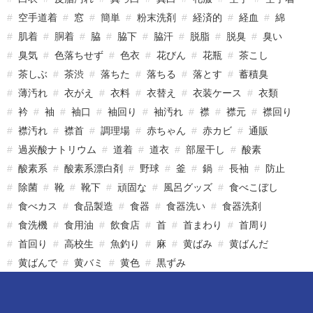
空手道着
窓
簡単
粉末洗剤
経済的
経血
綿
肌着
胴着
脇
脇下
脇汗
脱脂
脱臭
臭い
臭気
色落ちせず
色衣
花びん
花瓶
茶こし
茶しぶ
茶渋
落ちた
落ちる
落とす
蓄積臭
薄汚れ
衣がえ
衣料
衣替え
衣装ケース
衣類
衿
袖
袖口
袖回り
袖汚れ
襟
襟元
襟回り
襟汚れ
襟首
調理場
赤ちゃん
赤カビ
通販
過炭酸ナトリウム
道着
道衣
部屋干し
酸素
酸素系
酸素系漂白剤
野球
釜
鍋
長袖
防止
除菌
靴
靴下
頑固な
風呂グッズ
食べこぼし
食べカス
食品製造
食器
食器洗い
食器洗剤
食洗機
食用油
飲食店
首
首まわり
首周り
首回り
高校生
魚釣り
麻
黄ばみ
黄ばんだ
黄ばんで
黄バミ
黄色
黒ずみ