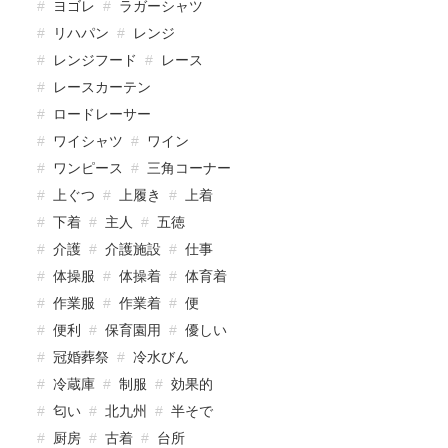
ヨゴレ
ラガーシャツ
リハパン
レンジ
レンジフード
レース
レースカーテン
ロードレーサー
ワイシャツ
ワイン
ワンピース
三角コーナー
上ぐつ
上履き
上着
下着
主人
五徳
介護
介護施設
仕事
体操服
体操着
体育着
作業服
作業着
便
便利
保育園用
優しい
冠婚葬祭
冷水びん
冷蔵庫
制服
効果的
匂い
北九州
半そで
厨房
古着
台所