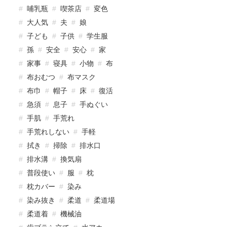
哺乳瓶
喫茶店
変色
大人気
夫
娘
子ども
子供
学生服
孫
安全
安心
家
家事
寝具
小物
布
布おむつ
布マスク
布巾
帽子
床
復活
急須
息子
手ぬぐい
手肌
手荒れ
手荒れしない
手軽
拭き
掃除
排水口
排水溝
換気扇
普段使い
服
枕
枕カバー
染み
染み抜き
柔道
柔道場
柔道着
機械油