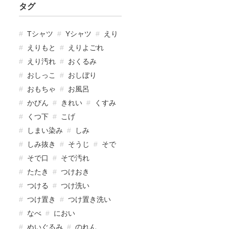
タグ
Tシャツ
Yシャツ
えり
えりもと
えりよごれ
えり汚れ
おくるみ
おしっこ
おしぼり
おもちゃ
お風呂
かびん
きれい
くすみ
くつ下
こげ
しまい染み
しみ
しみ抜き
そうじ
そで
そで口
そで汚れ
たたき
つけおき
つける
つけ洗い
つけ置き
つけ置き洗い
なべ
におい
ぬいぐるみ
のれん