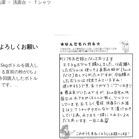
洗濯
洗面台
Ｔシャツ
よろしくお願い
5kgボトルを購入し
きる直前の粉が(ちょ
、今回購入したボトル
す。...