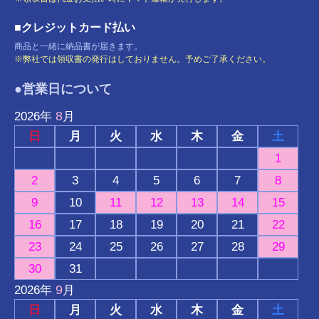
■クレジットカード払い
商品と一緒に納品書が届きます。
※弊社では領収書の発行はしておりません。予めご了承ください。
●営業日について
8
2026
年
月
日
月
火
水
木
金
土
1
2
3
4
5
6
7
8
9
10
11
12
13
14
15
16
17
18
19
20
21
22
23
24
25
26
27
28
29
30
31
9
2026
年
月
日
月
火
水
木
金
土