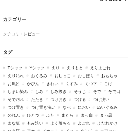
カテゴリー
クチコミ・レビュー
タグ
Tシャツ
Yシャツ
えり
えりもと
えりよごれ
えり汚れ
おくるみ
おしっこ
おしぼり
おもちゃ
お風呂
かびん
きれい
くすみ
くつ下
こげ
しまい染み
しみ
しみ抜き
そうじ
そで
そで口
そで汚れ
たたき
つけおき
つける
つけ洗い
つけ置き
つけ置き洗い
なべ
におい
ぬいぐるみ
のれん
ひとつ
ふた
まだら
まっ白
まっ黒
まな板
もみ洗い
よく落ちる
よごれ
よだれかけ
わき汗
アカ
イカスミ
イス
ウンチ
エアコン