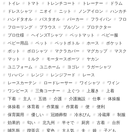
トイレ
トマト
トレンチコート
トレーナー
ドラム
ドレスシャツ
ニオイ
ニット
ノンアイロン
ハンカチ
ハンドタオル
バスタオル
パーカー
フライパン
フロ
フローリング
ブラウス
ブルゾン
プロテクター
プロ仕様
ヘインズTシャツ
ベットマット
ベビー服
ベビー用品
ペット
ペットボトル
ホース
ポケット
ポット
ポロシャツ
マクラカバー
マグカップ
マスク
マット
ミルク
モータースポーツ
ヤカン
ユニフォーム
ユニホーム
ヨゴレ
ラガーシャツ
リハパン
レンジ
レンジフード
レース
レースカーテン
ロードレーサー
ワイシャツ
ワイン
ワンピース
三角コーナー
上ぐつ
上履き
上着
下着
主人
五徳
介護
介護施設
仕事
体操服
体操着
体育着
作業服
作業着
便
便利
保育園用
優しい
冠婚葬祭
冷水びん
冷蔵庫
制服
効果的
匂い
北九州
半そで
厨房
古着
台所
哺乳瓶
喫茶店
変色
大人気
夫
娘
子ども