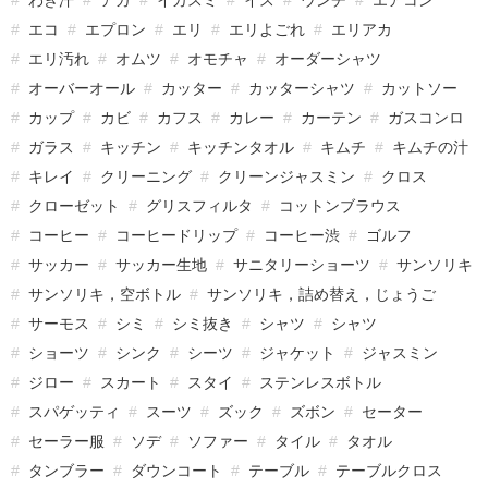
エコ
エプロン
エリ
エリよごれ
エリアカ
エリ汚れ
オムツ
オモチャ
オーダーシャツ
オーバーオール
カッター
カッターシャツ
カットソー
カップ
カビ
カフス
カレー
カーテン
ガスコンロ
ガラス
キッチン
キッチンタオル
キムチ
キムチの汁
キレイ
クリーニング
クリーンジャスミン
クロス
クローゼット
グリスフィルタ
コットンブラウス
コーヒー
コーヒードリップ
コーヒー渋
ゴルフ
サッカー
サッカー生地
サニタリーショーツ
サンソリキ
サンソリキ，空ボトル
サンソリキ，詰め替え，じょうご
サーモス
シミ
シミ抜き
シャツ
シャツ
ショーツ
シンク
シーツ
ジャケット
ジャスミン
ジロー
スカート
スタイ
ステンレスボトル
スパゲッティ
スーツ
ズック
ズボン
セーター
セーラー服
ソデ
ソファー
タイル
タオル
タンブラー
ダウンコート
テーブル
テーブルクロス