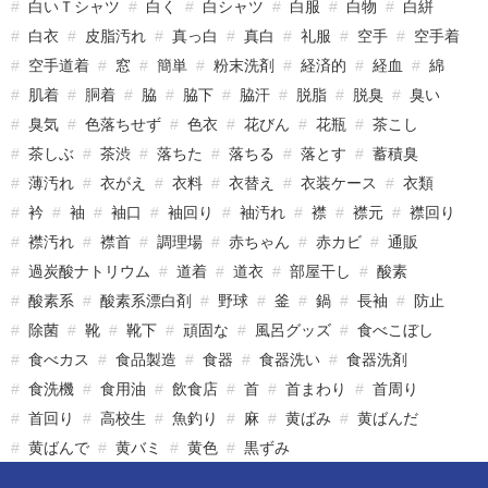
白いＴシャツ
白く
白シャツ
白服
白物
白絣
白衣
皮脂汚れ
真っ白
真白
礼服
空手
空手着
空手道着
窓
簡単
粉末洗剤
経済的
経血
綿
肌着
胴着
脇
脇下
脇汗
脱脂
脱臭
臭い
臭気
色落ちせず
色衣
花びん
花瓶
茶こし
茶しぶ
茶渋
落ちた
落ちる
落とす
蓄積臭
薄汚れ
衣がえ
衣料
衣替え
衣装ケース
衣類
衿
袖
袖口
袖回り
袖汚れ
襟
襟元
襟回り
襟汚れ
襟首
調理場
赤ちゃん
赤カビ
通販
過炭酸ナトリウム
道着
道衣
部屋干し
酸素
酸素系
酸素系漂白剤
野球
釜
鍋
長袖
防止
除菌
靴
靴下
頑固な
風呂グッズ
食べこぼし
食べカス
食品製造
食器
食器洗い
食器洗剤
食洗機
食用油
飲食店
首
首まわり
首周り
首回り
高校生
魚釣り
麻
黄ばみ
黄ばんだ
黄ばんで
黄バミ
黄色
黒ずみ