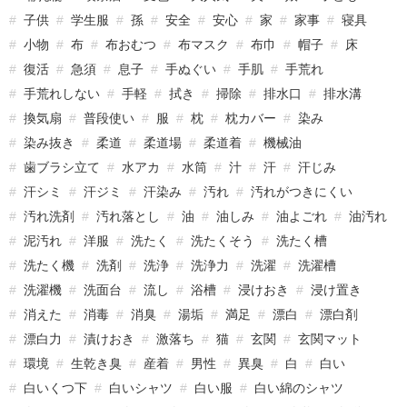
子供
学生服
孫
安全
安心
家
家事
寝具
小物
布
布おむつ
布マスク
布巾
帽子
床
復活
急須
息子
手ぬぐい
手肌
手荒れ
手荒れしない
手軽
拭き
掃除
排水口
排水溝
換気扇
普段使い
服
枕
枕カバー
染み
染み抜き
柔道
柔道場
柔道着
機械油
歯ブラシ立て
水アカ
水筒
汁
汗
汗じみ
汗シミ
汗ジミ
汗染み
汚れ
汚れがつきにくい
汚れ洗剤
汚れ落とし
油
油しみ
油よごれ
油汚れ
泥汚れ
洋服
洗たく
洗たくそう
洗たく槽
洗たく機
洗剤
洗浄
洗浄力
洗濯
洗濯槽
洗濯機
洗面台
流し
浴槽
浸けおき
浸け置き
消えた
消毒
消臭
湯垢
満足
漂白
漂白剤
漂白力
漬けおき
激落ち
猫
玄関
玄関マット
環境
生乾き臭
産着
男性
異臭
白
白い
白いくつ下
白いシャツ
白い服
白い綿のシャツ