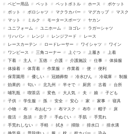
ベビー用品
ペット
ペットボトル
ホース
ポケット
ポット
ポロシャツ
マクラカバー
マグカップ
マスク
マット
ミルク
モータースポーツ
ヤカン
ユニフォーム
ユニホーム
ヨゴレ
ラガーシャツ
リハパン
レンジ
レンジフード
レース
レースカーテン
ロードレーサー
ワイシャツ
ワイン
ワンピース
三角コーナー
上ぐつ
上履き
上着
下着
主人
五徳
介護
介護施設
仕事
体操服
体操着
体育着
作業服
作業着
便
便利
保育園用
優しい
冠婚葬祭
冷水びん
冷蔵庫
制服
効果的
匂い
北九州
半そで
厨房
古着
台所
哺乳瓶
喫茶店
変色
大人気
夫
娘
子ども
子供
学生服
孫
安全
安心
家
家事
寝具
小物
布
布おむつ
布マスク
布巾
帽子
床
復活
急須
息子
手ぬぐい
手肌
手荒れ
手荒れしない
手軽
拭き
掃除
排水口
排水溝
換気扇
普段使い
服
枕
枕カバー
染み