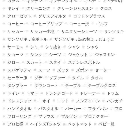
ガラス
キッチン
キッチンタオル
キムチ
キムチの汁
キレイ
クリーニング
クリーンジャスミン
クロス
クローゼット
グリスフィルタ
コットンブラウス
コーヒー
コーヒードリップ
コーヒー渋
ゴルフ
サッカー
サッカー生地
サニタリーショーツ
サンソリキ
サンソリキ，空ボトル
サンソリキ，詰め替え，じょうご
サーモス
シミ
シミ抜き
シャツ
シャツ
ショーツ
シンク
シーツ
ジャケット
ジャスミン
ジロー
スカート
スタイ
ステンレスボトル
スパゲッティ
スーツ
ズック
ズボン
セーター
セーラー服
ソデ
ソファー
タイル
タオル
タンブラー
ダウンコート
テーブル
テーブルクロス
トイレ
トマト
トレンチコート
トレーナー
ドラム
ドレスシャツ
ニオイ
ニット
ノンアイロン
ハンカチ
ハンドタオル
バスタオル
パーカー
フライパン
フロ
フローリング
ブラウス
ブルゾン
プロテクター
プロ仕様
ヘインズTシャツ
ベットマット
ベビー服