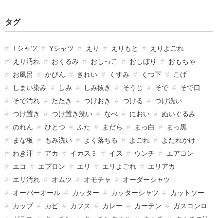
タグ
Tシャツ
Yシャツ
えり
えりもと
えりよごれ
えり汚れ
おくるみ
おしっこ
おしぼり
おもちゃ
お風呂
かびん
きれい
くすみ
くつ下
こげ
しまい染み
しみ
しみ抜き
そうじ
そで
そで口
そで汚れ
たたき
つけおき
つける
つけ洗い
つけ置き
つけ置き洗い
なべ
におい
ぬいぐるみ
のれん
ひとつ
ふた
まだら
まっ白
まっ黒
まな板
もみ洗い
よく落ちる
よごれ
よだれかけ
わき汗
アカ
イカスミ
イス
ウンチ
エアコン
エコ
エプロン
エリ
エリよごれ
エリアカ
エリ汚れ
オムツ
オモチャ
オーダーシャツ
オーバーオール
カッター
カッターシャツ
カットソー
カップ
カビ
カフス
カレー
カーテン
ガスコンロ