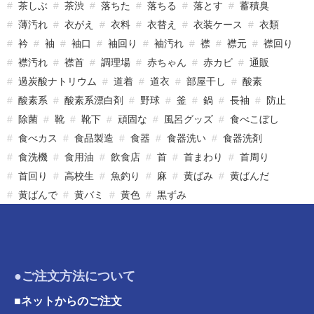
茶しぶ
茶渋
落ちた
落ちる
落とす
蓄積臭
薄汚れ
衣がえ
衣料
衣替え
衣装ケース
衣類
衿
袖
袖口
袖回り
袖汚れ
襟
襟元
襟回り
襟汚れ
襟首
調理場
赤ちゃん
赤カビ
通販
過炭酸ナトリウム
道着
道衣
部屋干し
酸素
酸素系
酸素系漂白剤
野球
釜
鍋
長袖
防止
除菌
靴
靴下
頑固な
風呂グッズ
食べこぼし
食べカス
食品製造
食器
食器洗い
食器洗剤
食洗機
食用油
飲食店
首
首まわり
首周り
首回り
高校生
魚釣り
麻
黄ばみ
黄ばんだ
黄ばんで
黄バミ
黄色
黒ずみ
●ご注文方法について
■ネットからのご注文