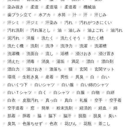
染み抜き
柔道
柔道場
柔道着
機械油
歯ブラシ立て
水アカ
水筒
汁
汗
汗じみ
汗シミ
汗ジミ
汗染み
汚れ
汚れがつきにくい
汚れ洗剤
汚れ落とし
油
油しみ
油よごれ
油汚れ
泥汚れ
洋服
洗たく
洗たくそう
洗たく槽
洗たく機
洗剤
洗浄
洗浄力
洗濯
洗濯槽
洗濯機
洗面台
流し
浴槽
浸けおき
浸け置き
消えた
消毒
消臭
湯垢
満足
漂白
漂白剤
漂白力
漬けおき
激落ち
猫
玄関
玄関マット
環境
生乾き臭
産着
男性
異臭
白
白い
白いくつ下
白いシャツ
白い服
白い綿のシャツ
白いＴシャツ
白く
白シャツ
白服
白物
白絣
白衣
皮脂汚れ
真っ白
真白
礼服
空手
空手着
空手道着
窓
簡単
粉末洗剤
経済的
経血
綿
肌着
胴着
脇
脇下
脇汗
脱脂
脱臭
臭い
臭気
色落ちせず
色衣
花びん
花瓶
茶こし